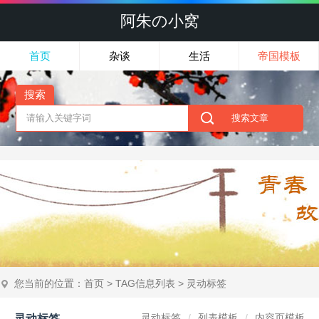
阿朱の小窝
首页
杂谈
生活
帝国模板
搜索
您当前的位置：
首页
> TAG信息列表 > 灵动标签
灵动标签
列表模板
内容页模板
灵动标签