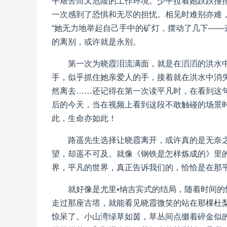
平艰苦而又危险的工作环境。少平拉着她跌跌撞
一次感到了恐惧和无尽的担忧。相见时难别亦难
“她无力地举起自己手中的矿灯，摆动了几下——
的离别，或许就是永别。
第一次为晓霞泪流满面，就是在滔滔的洪水
手，似乎抓住她亲爱人的手，接着就在洪水中消
然离去……还记得在第一次读平凡时，在看到这
后的今天，当在视频上看到这段不敢触碰的场景
此，生命亦如此！
路遥先生选择让晓霞离开，或许真的是无奈
望，却遥不可及。就像《钢铁是怎样炼成的》里的
界，平凡的世界，真正告诉我们的，恰恰是在那
就好像是尤里•纳吉宾式的结局，随着时间
走过那座古塔，就能看见晓霞微笑的站在那棵杜
惊呆了。小山湾绿草如茵，草丛间点缀着碎金似