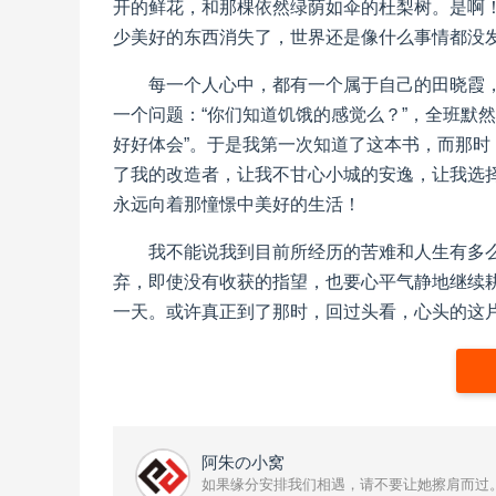
开的鲜花，和那棵依然绿荫如伞的杜梨树。是啊！
少美好的东西消失了，世界还是像什么事情都没
每一个人心中，都有一个属于自己的田晓霞
一个问题：“你们知道饥饿的感觉么？”，全班默
好好体会”。于是我第一次知道了这本书，而那
了我的改造者，让我不甘心小城的安逸，让我选
永远向着那憧憬中美好的生活！
我不能说我到目前所经历的苦难和人生有多
弃，即使没有收获的指望，也要心平气静地继续
一天。或许真正到了那时，回过头看，心头的这
阿朱の小窝
如果缘分安排我们相遇，请不要让她擦肩而过