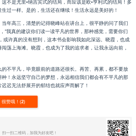
这不是尤里•纳吉宾式的结局，而应该是欧•亨利式的结局！多
发生过一样。是的，生活还在继续！生活永远是美好的！
，当年高三，清楚的记得晓峰站在讲台上，很平静的问了我们
然，“我真的建议你们读一读平凡的世界，那种感觉，需要你们
时，或许真的没有想到，这本书会影响我如此深远。晓霞，也成
择闯荡上海滩。晓霞，也成为了我的追求者，让我永远向前，
么的不平凡，毕竟眼前的道路还很长。再苦、再累，都不要放
耕种！永远坚守自己的梦想，永远相信我们都会有不平凡的那
片迟迟无法舒展开的郁结也就应声而解了！
很赞哦！
(
2
)
。扫一扫二维码，加我为好友吧！