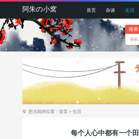
阿朱の小窝
首页
杂谈
生活
搜索
您当前的位置：
首页
>
生活
每个人心中都有一个田