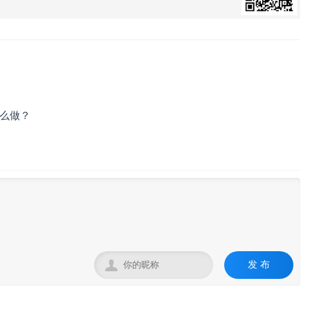
？
么做？

发 布