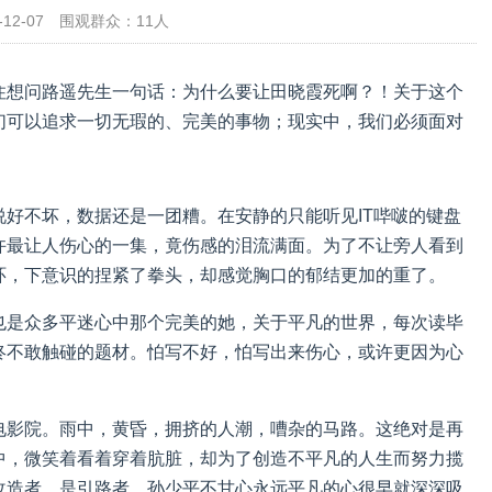
12-07
围观群众：
11人
住想问路遥先生一句话：为什么要让田晓霞死啊？！关于这个
们可以追求一切无瑕的、完美的事物；现实中，我们必须面对
好不坏，数据还是一团糟。在安静的只能听见IT哔啵的键盘
许最让人伤心的一集，竟伤感的泪流满面。为了不让旁人看到
环，下意识的捏紧了拳头，却感觉胸口的郁结更加的重了。
也是众多平迷心中那个完美的她，关于平凡的世界，每次读毕
终不敢触碰的题材。怕写不好，怕写出来伤心，或许更因为心
电影院。雨中，黄昏，拥挤的人潮，嘈杂的马路。这绝对是再
中，微笑着看着穿着肮脏，却为了创造不平凡的人生而努力揽
改造者，是引路者。孙少平不甘心永远平凡的心很早就深深吸