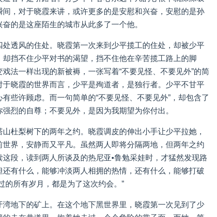
瞬间，对于晓霞来讲，或许更多的是安慰和兴奋，安慰的是孙
兴奋的是这座陌生的城市从此多了一个他。
四处透风的住处。晓霞第一次来到少平揽工的住处，却被少平
，却挡不住少平对书的渴望，挡不住他在辛苦揽工路上的脚
戏法一样出现的新被褥，一张写着“不要见怪、不要见外”的简
对于晓霞的世界而言，少平是殉道者，是独行者。少平不甘平
有些许顾虑。而一句简单的“不要见怪、不要见外”，却包含了
你强烈的自尊；不要见外，是因为我期望为你付出。
塔山杜梨树下的两年之约。晓霞调皮的伸出小手让少平拉她，
前世界，安静而又平凡。虽然两人即将分隔两地，但两年之约
读这段，读到两人所谈及的热尼亚•鲁勉采娃时，才猛然发现路
但还有什么，能够冲淡两人相拥的热情，还有什么，能够打破
过的所有岁月，都是为了这次约会。”
牙湾地下的矿上。在这个地下黑世界里，晓霞第一次见到了少