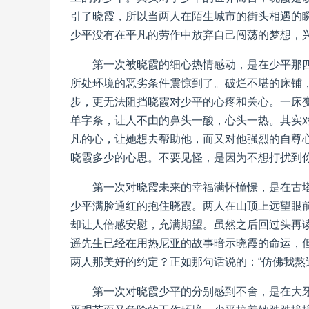
引了晓霞，所以当两人在陌生城市的街头相遇的
少平没有在平凡的劳作中放弃自己闯荡的梦想，
第一次被晓霞的细心热情感动，是在少平那
所处环境的恶劣条件震惊到了。破烂不堪的床铺
步，更无法阻挡晓霞对少平的心疼和关心。一床变
单字条，让人不由的鼻头一酸，心头一热。其实
凡的心，让她想去帮助他，而又对他强烈的自尊心
晓霞多少的心思。不要见怪，是因为不想打扰到
第一次对晓霞未来的幸福满怀憧憬，是在古
少平满脸通红的抱住晓霞。两人在山顶上远望眼
却让人倍感安慰，充满期望。虽然之后回过头再
遥先生已经在用热尼亚的故事暗示晓霞的命运，
两人那美好的约定？正如那句话说的：“仿佛我熬
第一次对晓霞少平的分别感到不舍，是在大