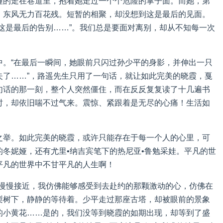
撞的走在巷道里，抱着她走过一个个危险的掌子面。而她，第
，东风无力百花残。短暂的相聚，却没想到这是最后的见面。
这是最后的告别……”。我们总是要面对离别，却从不知每一次
中。“在最后一瞬间，她眼前只闪过孙少平的身影，并伸出一只
失了……”，路遥先生只用了一句话，就让如此完美的晓霞，戛
句话的那一刻，整个人突然僵住，而在反反复复读了十几遍书
时，却依旧喘不过气来。震惊、紧跟着是无尽的心痛！生活如
之举。如此完美的晓霞，或许只能存在于每一个人的心里，可
冬妮娅，还有尤里•纳吉宾笔下的热尼亚•鲁勉采娃。平凡的世
平凡的世界中不甘平凡的人生啊！
的慢慢接近，我仿佛能够感受到去赴约的那颗激动的心，仿佛在
梨树下，静静的等待着。少平走过那座古塔，却被眼前的景象
的小黄花……是的，我们没等到晓霞的如期出现，却等到了盛